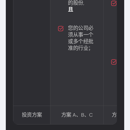
的股份,
您
且
公
团
员
您的公司必
层/
须从事一个
会
或多个经批
且
准的行业；
您
必
一
个
的
投资方案
方案 A、B、C
方案 A