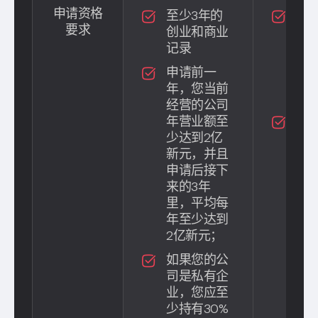
申请资格
至少3年的
您
要求
创业和商业
亲
记录
司
少
申请前一
30
年，您当前
份
经营的公司
年营业额至
申
少达到2亿
年
新元，并且
年
申请后接下
至
来的3年
5亿
里，平均每
元
年至少达到
申
2亿新元；
下来
年
如果您的公
均
司是私有企
少
业，您应至
亿
少持有30%