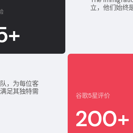
立，他们始终
验
5
+
团队，为每位客
以满足其独特需
谷歌5星评价
200
+