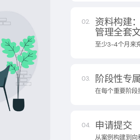
资料构建
02.
管理全套
至少3-4个月
阶段性专
03.
在每个重要阶段
申请提交
04.
从案例构建到向