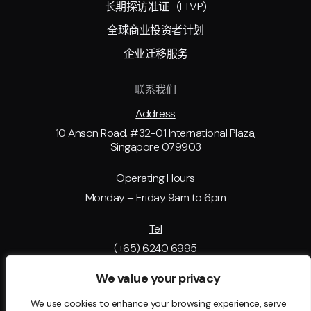
长期探访准证（LTVP)
全球商业投资者计划
企业迁移服务
联系我们
Address
10 Anson Road, #32-01 International Plaza,
Singapore 079903
Operating Hours
Monday – Friday 9am to 6pm
Tel
(+65) 6240 6995
We value your privacy
Email Address
support@tip.com.sg
We use cookies to enhance your browsing experience, serve