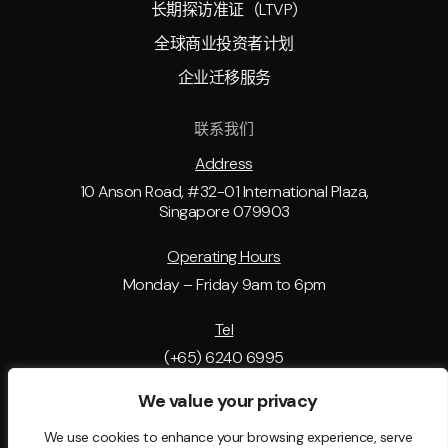
长期探访准证（LTVP)
全球商业投资者计划
企业迁移服务
联系我们
Address
10 Anson Road, #32-01 International Plaza,
Singapore 079903
Operating Hours
Monday – Friday 9am to 6pm
Tel
(+65) 6240 6995
We value your privacy
Email Address
support@tip.com.sg
We use cookies to enhance your browsing experience, serve