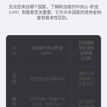
无论您来自哪个国家，了解新加坡的中央公-积金
（CPF）制度都至关重要。它与许多国家的退休金制
度有根本性区别。
其他国家
特
新加坡中央公积金
常见退休
性
(CPF)
金制度
(示例)
通常以退
定
全面的社会保障体系
休储蓄为
位
主要目的
账
三个户头
：普通户头
账户结构
户
(OA)、特别户头
和功能因