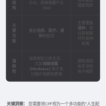
结
(SA)、保健储蓄户头
国家而异
构
(MA)
主要覆盖
主
退休
，对
要
覆盖
住房、医疗、退
住房和医
功
休
和投资
疗的支持
能
有限
深度绑定公民生活，
强
提取规则
尤其
保健储蓄
制
和灵活性
(Medisave)
用于支
性
各不相同
付医疗保费和费用
关键洞察：
您需要将CPF视为一个多功能的“人生配